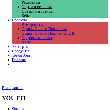
Референсы
Задачи и решения
Новации и тренды
Кейсы
Проекты
Все проекты
Офисы Нового Поколения
Офисы Нового Поколения СПб
Зарубежный опыт
Досье
Эксперты
Продукты
Тренд Зоны
Рейтинг
Компании
В избранное
YOU FIT
Sinetica