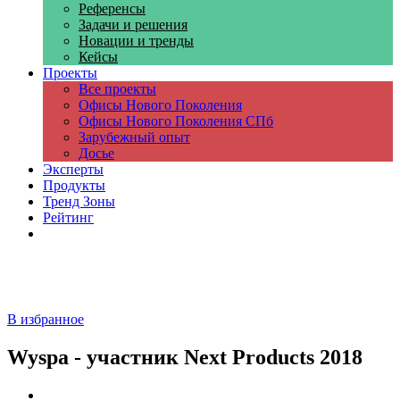
Референсы
Задачи и решения
Новации и тренды
Кейсы
Проекты
Все проекты
Офисы Нового Поколения
Офисы Нового Поколения СПб
Зарубежный опыт
Досье
Эксперты
Продукты
Тренд Зоны
Рейтинг
Компании
В избранное
Wyspa - участник Next Products 2018