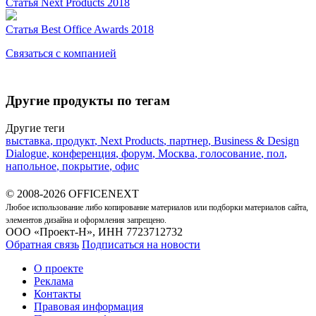
Статья
Next Products 2018
Статья
Best Office Awards 2018
Связаться с компанией
Другие продукты по тегам
Другие теги
выставка
,
продукт
,
Next Products
,
партнер
,
Business & Design
Dialogue
,
конференция
,
форум
,
Москва
,
голосование
,
пол
,
напольное
,
покрытие
,
офис
© 2008-2026 OFFICENEXT
Любое использование либо копирование материалов или подборки материалов сайта,
элементов дизайна и оформления запрещено.
ООО «Проект-Н», ИНН 7723712732
Обратная связь
Подписаться на новости
О проекте
Реклама
Контакты
Правовая информация