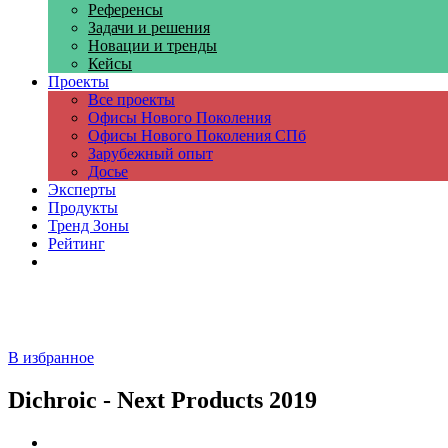
Референсы
Задачи и решения
Новации и тренды
Кейсы
Проекты
Все проекты
Офисы Нового Поколения
Офисы Нового Поколения СПб
Зарубежный опыт
Досье
Эксперты
Продукты
Тренд Зоны
Рейтинг
Компании
В избранное
Dichroic - Next Products 2019