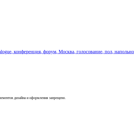
alogue
,
конференция
,
форум
,
Москва
,
голосование
,
пол
,
напольно
лементов дизайна и оформления запрещено.