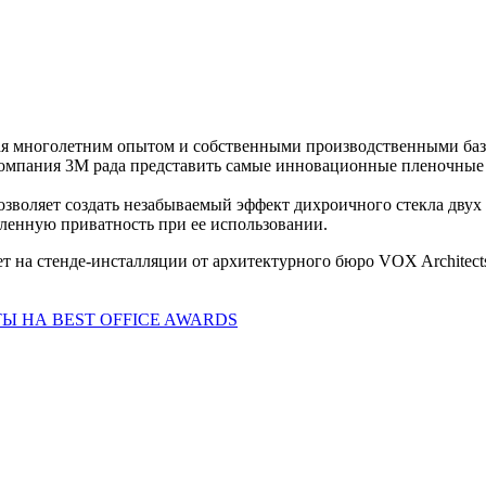
я многолетним опытом и собственными производственными базам
омпания 3М рада представить самые инновационные пленочные р
зволяет создать незабываемый эффект дихроичного стекла двух 
ленную приватность при ее использовании.
т на стенде-инсталляции от архитектурного бюро VOX Architect
Ы НА BEST OFFICE AWARDS