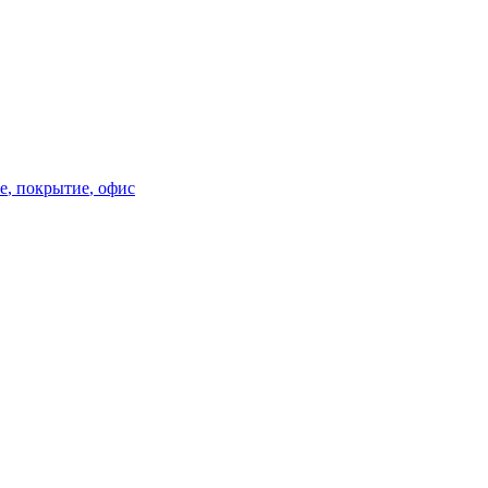
е
,
покрытие
,
офис