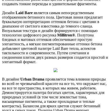
создавать тонкие переходы и удивительные фрагменты.
Дизайн
Laid Bare
является самым непосредственным
отображением бетонного пола. Цветовая линия предлагает
буквальную интерпретацию оттенков бетона с цветами в
диапазоне от светлого известняка до темного сланца.
Визуальная текстура и дизайн формируются с помощью
технологии цифрового рисунка
Millitron®
. Полутона
бледных и матовых оттенков обеспечивают простую
элегантность, а мягкие пигментированные оттенки бетона
добавляют цветовой палитре Laid Bare тепла, аспектов
тактильности и современности. Путем сочетания и
соединения плиток двух разных размеров создается простой и
элегантный формат.
В дизайне
Urban Drama
проявляется тема влияния природы
во всей ее чрезвычайной красоте на все то, что окружает нас,
на все те пространства, в которых мы живем, работаем.
Демонстрируется палитра богатых цветов, характерных для
природных условий (в том числе землистые тона,
насыщенные пигменты, а также прохладные и теплые
контрасты). Балансом для ярких цветов служит бетонный
холст в серых тонах. Палитра Urban Drama черпает