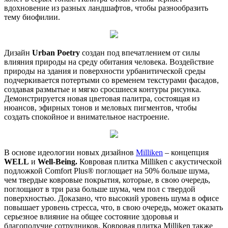
вдохновение из разных ландшафтов, чтобы разнообразить
тему биофилии.
Дизайн
Urban Poetry
создан под впечатлением от силы
влияния природы на среду обитания человека. Воздействие
природы на здания и поверхности урбанитической среды
подчеркивается потертыми со временем текстурами фасадов,
создавая размытые и мягко сросшиеся контуры рисунка.
Демонстрируется новая цветовая палитра, состоящая из
нюансов, эфирных тонов и меловых пигментов, чтобы
создать спокойное и внимательное настроение.
В основе идеологии новых дизайнов
Milliken
– концепция
WELL
и
Well-Being.
Ковровая плитка Milliken с акустической
подложкой Comfort Plus® поглощает на 50% больше шума,
чем твердые ковровые покрытия, которые, в свою очередь,
поглощают в три раза больше шума, чем пол с твердой
поверхностью. Доказано, что высокий уровень шума в офисе
повышает уровень стресса, что, в свою очередь, может оказать
серьезное влияние на общее состояние здоровья и
благополучие сотрудников. Ковровая плитка Milliken также