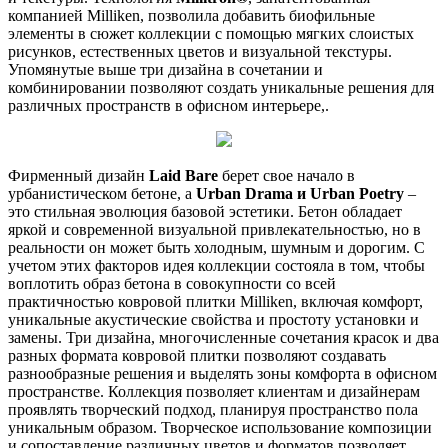
компанией Milliken, позволила добавить биофильные
элементы в сюжет коллекции с помощью мягких слоистых
рисунков, естественных цветов и визуальной текстуры.
Упомянутые выше три дизайна в сочетании и
комбинировании позволяют создать уникальные решения для
различных пространств в офисном интерьере,.
Фирменный дизайн
Laid Bare
берет свое начало в
урбанистическом бетоне, а
Urban Drama и Urban Poetry
–
это стильная эволюция базовой эстетики. Бетон обладает
яркой и современной визуальной привлекательностью, но в
реальности он может быть холодным, шумным и дорогим. С
учетом этих факторов идея коллекции состояла в том, чтобы
воплотить образ бетона в совокупности со всей
практичностью ковровой плитки Milliken, включая комфорт,
уникальные акустические свойства и простоту установки и
замены. Три дизайна, многочисленные сочетания красок и два
разных формата ковровой плитки позволяют создавать
разнообразные решения и выделять зоны комфорта в офисном
пространстве. Коллекция позволяет клиентам и дизайнерам
проявлять творческий подход, планируя пространство пола
уникальным образом. Творческое использование композиции
и сопоставление различных цветов и форматов позволяет