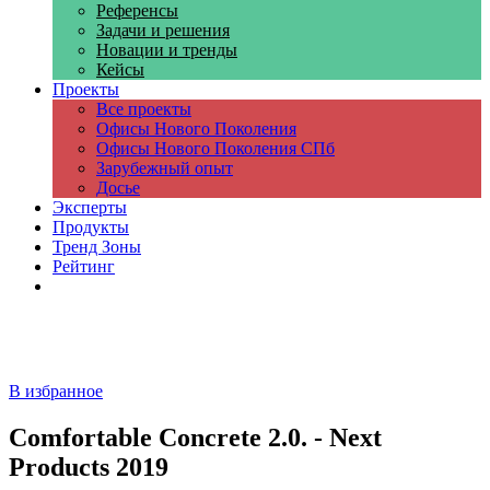
Референсы
Задачи и решения
Новации и тренды
Кейсы
Проекты
Все проекты
Офисы Нового Поколения
Офисы Нового Поколения СПб
Зарубежный опыт
Досье
Эксперты
Продукты
Тренд Зоны
Рейтинг
Компании
В избранное
Comfortable Concrete 2.0. - Next
Products 2019