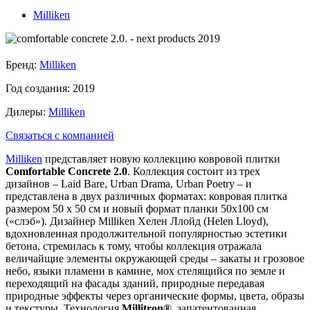
Milliken
Бренд:
Milliken
Год создания:
2019
Дилеры:
Milliken
Связаться с компанией
Milliken
представляет новую коллекцию ковровой плитки
Comfortable Concrete 2.0
. Коллекция состоит из трех
дизайнов – Laid Bare, Urban Drama, Urban Poetry – и
представлена в двух различных форматах: ковровая плитка
размером 50 х 50 см и новый формат планки 50х100 см
(«слэб»). Дизайнер Milliken Хелен Ллойд (Helen Lloyd),
вдохновленная продолжительной популярностью эстетики
бетона, стремилась к тому, чтобы коллекция отражала
величайщие элементы окружающей среды – закаты и грозовое
небо, языки пламени в камине, мох стелящийся по земле и
переходящий на фасады зданий, природные передавая
природные эффекты через органические формы, цвета, образы
и текстуры. Технология
Millitron®
, запатентованная