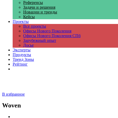
Референсы
Задачи и решения
Новации и тренды
Кейсы
Проекты
Все проекты
Офисы Нового Поколения
Офисы Нового Поколения СПб
Зарубежный опыт
Досье
Эксперты
Продукты
Тренд Зоны
Рейтинг
Компании
В избранное
Woven