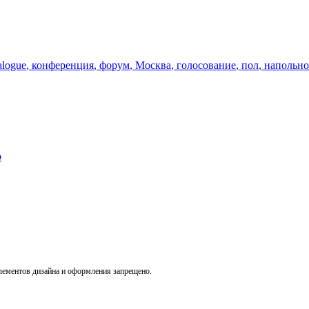
alogue
,
конференция
,
форум
,
Москва
,
голосование
,
пол
,
напольно
o
лементов дизайна и оформления запрещено.