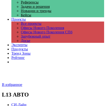
Референсы
Задачи и решения
Новации и тренды
Кейсы
Проекты
Все проекты
Офисы Нового Поколения
Офисы Нового Поколения СПб
Зарубежный опыт
Досье
Эксперты
Продукты
Тренд Зоны
Рейтинг
Компании
В избранное
L13 АВТО
СИ-Лайн