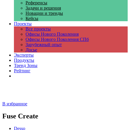
Референсы
Задачи и решения
Новации и тренды
Кейсы
Проекты
Все проекты
Офисы Нового Поколения
Офисы Нового Поколения СПб
Зарубежный опыт
Досье
Эксперты
Продукты
Тренд Зоны
Рейтинг
Компании
В избранное
Fuse Create
Desso