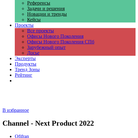
Референсы
Задачи и решения
Новации и тренды
Кейсы
Проекты
Все проекты
Офисы Нового Поколения
Офисы Нового Поколения СПб
Зарубежный опыт
Досье
Эксперты
Продукты
Тренд Зоны
Рейтинг
Компании
В избранное
Channel - Next Product 2022
Ofifran