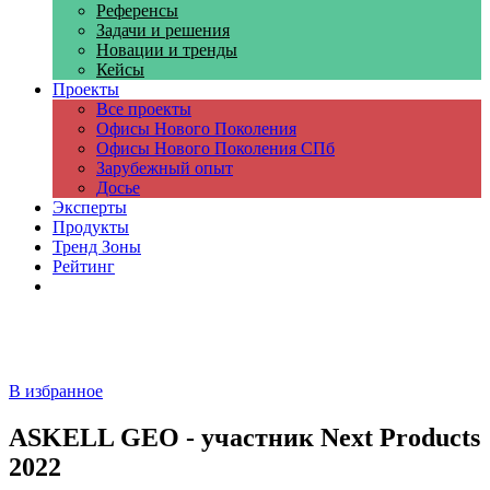
Референсы
Задачи и решения
Новации и тренды
Кейсы
Проекты
Все проекты
Офисы Нового Поколения
Офисы Нового Поколения СПб
Зарубежный опыт
Досье
Эксперты
Продукты
Тренд Зоны
Рейтинг
Компании
В избранное
ASKELL GEO - участник Next Products
2022