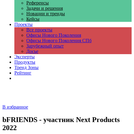
Референсы
Задачи и решения
Новации и тренды
Кейсы
Проекты
Все проекты
Офисы Нового Поколения
Офисы Нового Поколения СПб
Зарубежный опыт
Досье
Эксперты
Продукты
Тренд Зоны
Рейтинг
Компании
В избранное
bFRIENDS - участник Next Products
2022