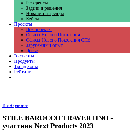
Референсы
Задачи и решения
Новации и тренды
Кейсы
Проекты
Все проекты
Офисы Нового Поколения
Офисы Нового Поколения СПб
Зарубежный опыт
Досье
Эксперты
Продукты
Тренд Зоны
Рейтинг
Компании
В избранное
STILE BAROCCO TRAVERTINO -
участник Next Products 2023