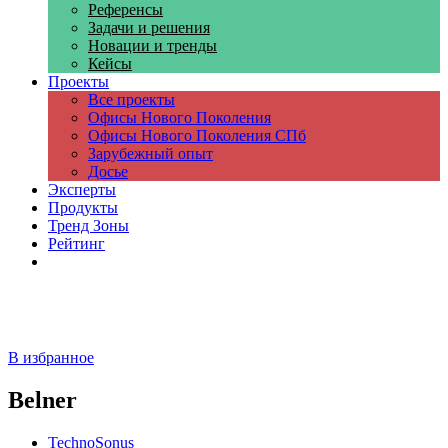
Референсы
Задачи и решения
Новации и тренды
Кейсы
Проекты
Все проекты
Офисы Нового Поколения
Офисы Нового Поколения СПб
Зарубежный опыт
Досье
Эксперты
Продукты
Тренд Зоны
Рейтинг
Компании
В избранное
Belner
TechnoSonus