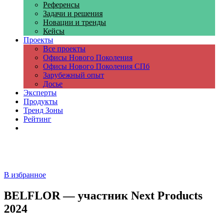
Референсы
Задачи и решения
Новации и тренды
Кейсы
Проекты
Все проекты
Офисы Нового Поколения
Офисы Нового Поколения СПб
Зарубежный опыт
Досье
Эксперты
Продукты
Тренд Зоны
Рейтинг
Компании
В избранное
BELFLOR — участник Next Products
2024