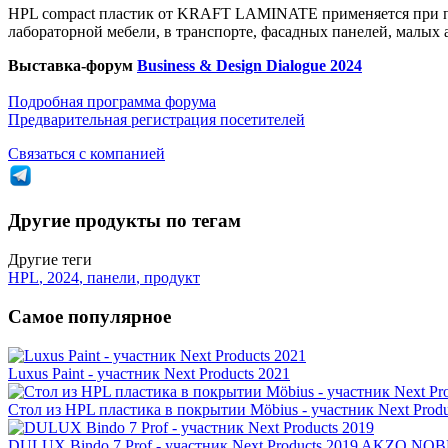
HPL compact пластик от KRAFT LAMINATE применяется при про
лабораторной мебели, в транспорте, фасадных панелей, малых
Выставка-форум
Business & Design Dialogue 2024
Подробная программа форума
Предварительная регистрация посетителей
Связаться с компанией
Другие продукты по тегам
Другие теги
HPL
,
2024
,
панели
,
продукт
Самое популярное
Luxus Paint - участник Next Products 2021
Стол из HPL пластика в покрытии Möbius - участник Next Produ
DULUX Bindo 7 Prof - участник Next Products 2019
AKZO NOB