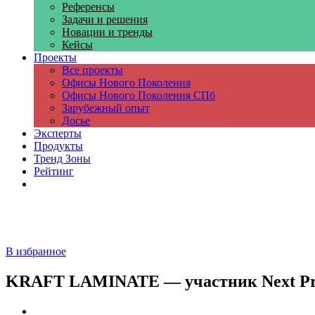
Референсы
Задачи и решения
Новации и тренды
Кейсы
Проекты
Все проекты
Офисы Нового Поколения
Офисы Нового Поколения СПб
Зарубежный опыт
Досье
Эксперты
Продукты
Тренд Зоны
Рейтинг
Компании
В избранное
KRAFT LAMINATE — участник Next Pro