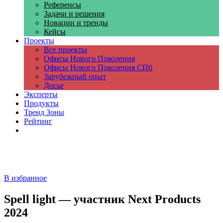
Референсы
Задачи и решения
Новации и тренды
Кейсы
Проекты
Все проекты
Офисы Нового Поколения
Офисы Нового Поколения СПб
Зарубежный опыт
Досье
Эксперты
Продукты
Тренд Зоны
Рейтинг
Компании
В избранное
Spell light — участник Next Products
2024