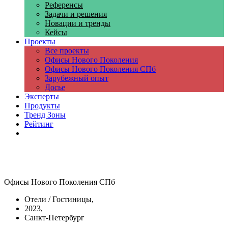
Референсы
Задачи и решения
Новации и тренды
Кейсы
Проекты
Все проекты
Офисы Нового Поколения
Офисы Нового Поколения СПб
Зарубежный опыт
Досье
Эксперты
Продукты
Тренд Зоны
Рейтинг
Компании
Офисы Нового Поколения СПб
Отели / Гостиницы,
2023,
Санкт-Петербург