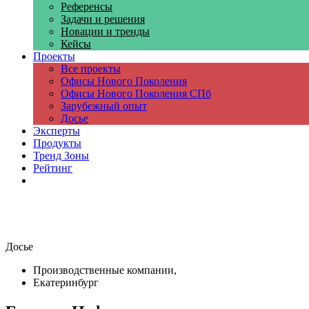
Референсы
Задачи и решения
Новации и тренды
Кейсы
Проекты
Все проекты
Офисы Нового Поколения
Офисы Нового Поколения СПб
Зарубежный опыт
Досье
Эксперты
Продукты
Тренд Зоны
Рейтинг
Компании
Досье
Производственные компании,
Екатеринбург