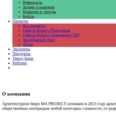
Референсы
Задачи и решения
Новации и тренды
Кейсы
Проекты
Все проекты
Офисы Нового Поколения
Офисы Нового Поколения СПб
Зарубежный опыт
Досье
Эксперты
Продукты
Тренд Зоны
Рейтинг
Компании
О компании
Архитектурное бюро MA PROJECT основано в 2013 году архи
общественных интерьеров любой категории сложности, от разр