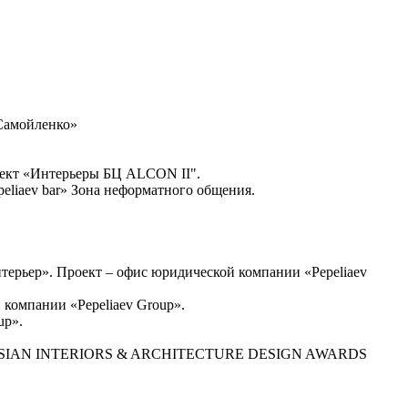
Самойленко»
ект «Интерьеры БЦ ALCON II".
iaev bar» Зона неформатного общения.
ьер». Проект – офис юридической компании «Pepeliaev
омпании «Pepeliaev Group».
up».
EST RUSSIAN INTERIORS & ARCHITECTURE DESIGN AWARDS