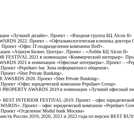
и «Лучший дизайн». Проект – «Входная группа БЦ Alcon II»
ARDS 2022. Проект – «Офтальмологическая клиника доктора 
роект «Офис IT-подразделения компании Hoff».
ии «Атриум Бизнес Центра». Проект – «Лобби БЦ Alcon II»
R FESTIVAL 2021 в номинации «Коммерческий интерьер». Про
RDS 2021 в номинации «Офисные интерьеры». Проект – «Pepel
оект «Pepeliaev bar. Зона неформатного общения».
оект «Sber Private Banking».
AWARDS 2020. Проект «Sber Private Banking».
роект «Офис юридической компании Pepeliaev Group»
N PROPERTY AWARDS 2019 в номинации «Лучший офисный интер
» BEST INTERIOR FESTIVAL-2019. Проект – офис юридической к
WARDS». Проект – офис юридической компании «Pepeliaev Gro
Проект «Отделение Modul bank Москва»
транств России 2019, 2020, 2021 и 2022 года по версии B