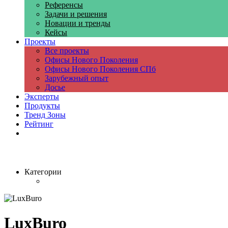
Референсы
Задачи и решения
Новации и тренды
Кейсы
Проекты
Все проекты
Офисы Нового Поколения
Офисы Нового Поколения СПб
Зарубежный опыт
Досье
Эксперты
Продукты
Тренд Зоны
Рейтинг
Компании
Категории
LuxBuro