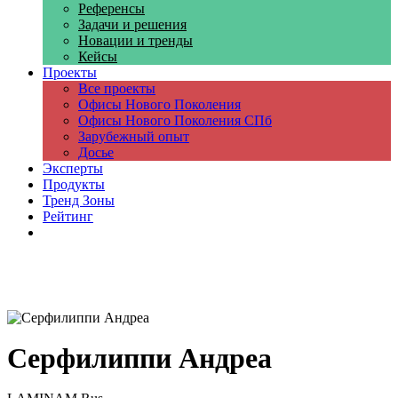
Референсы
Задачи и решения
Новации и тренды
Кейсы
Проекты
Все проекты
Офисы Нового Поколения
Офисы Нового Поколения СПб
Зарубежный опыт
Досье
Эксперты
Продукты
Тренд Зоны
Рейтинг
Компании
Серфилиппи Андреа