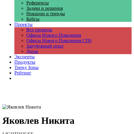
Референсы
Задачи и решения
Новации и тренды
Кейсы
Проекты
Все проекты
Офисы Нового Поколения
Офисы Нового Поколения СПб
Зарубежный опыт
Досье
Эксперты
Продукты
Тренд Зоны
Рейтинг
Компании
Яковлев Никита