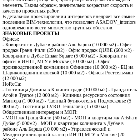
элемента. Таким образом, значительно возрастает скорость и
качество проектных работ.
В детальном проектировании интерьеров внедряет все самые
последние BIM-технологии, что позволяет ASADOV_interiors
одновременно вести множество крупных объектов.
ЗНАКОВЫЕ ПРОЕКТЫ
Офисы:
- Коворкинг в Дубае в районе Аль Барша (10 000 м2) - Офис
продаж Гранд Фили (250 м2) - Офис продаж QUBE (600 м2) -
Коворкинг в Дубае Emaar Square (5 000 м2) - Коворкинг и
офисы в ИНТЦ МГУ в Москве (10 000 м2) - Офис
производственной компании в Обнинске (10 000 м2) - БЦ на
Шарикоподшипниковской (10 000 м2) - Офисы Ростсельмаш
(12 000 м2)
HoReCa:
- Гостиница Домина в Калининграде (10 000 м2) - Гранд-отель
Агой в Туапсе (12 000 м2) - Клиника ресурсного состояния
Мантера (1 000 м2) - Частный бутик-отель в Подмосковье (5
000 м2) - Гостиница LVRU Тешилово (15 000 м2)
Общественные интерьеры и МОП:
- МОП жк Гранд Фили (500 м2) - МОП и квартиры жк Arisha в
Дубае (5 000м2) - МОП и квартиры коливинга в Дубае в
районе Аль Барша (10 000 м2) - Управленческий и
Междисциплинарный кластер ИНТЦ МГУ в Москве (20