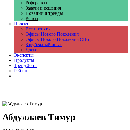
Референсы
Задачи и решения
Новации и тренды
Кейсы
Проекты
Все проекты
Офисы Нового Поколения
Офисы Нового Поколения СПб
Зарубежный опыт
Досье
Эксперты
Продукты
Тренд Зоны
Рейтинг
Компании
Абдуллаев Тимур