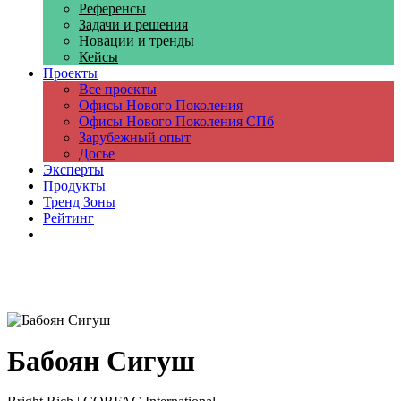
Референсы
Задачи и решения
Новации и тренды
Кейсы
Проекты
Все проекты
Офисы Нового Поколения
Офисы Нового Поколения СПб
Зарубежный опыт
Досье
Эксперты
Продукты
Тренд Зоны
Рейтинг
Компании
Бабоян Сигуш