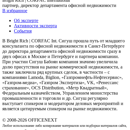
Bright Rich | CORFAC International
партнер, директор департамента офисной недвижимости
В избранное
Об эксперте
Активности эксперта
События
В Bright Rich | CORFAC Int. Сигуш прошла путь от младшего
консультанта по офисной недвижимости в Санкт-Петербурге
до директора департамента офисной недвижимости сразу в
двух офисах в Москве и Петербурге и партнера компании.
При участии Сигуш Бабоян компания значимо увеличила
долю присутствия на рынке коммерческой недвижимости, а
также заключила ряд крупных сделок, в частности – с
компаниями Lamoda, Biglion, «Газпромнефть-Нефтесервис»,
«Газпром-медиа», «Газпром Экспертиза», VK, «Ренессанс
страхование», OCS Distribution, «Метр Квадратный»,
Федеральным казначейством, Управлением министерства
промышленности и торговли и др. Сигуш регулярно
выступает спикером и модератором деловых мероприятий и
является цитируемым спикером на рынке недвижимости.
© 2008-2026 OFFICENEXT
Любое использование либо копирование материалов или подборки материалов сайта,