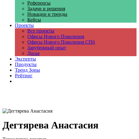
Референсы
Задачи и решения
Новации и тренды
Кейсы
Проекты
Все проекты
Офисы Нового Поколения
Офисы Нового Поколения СПб
Зарубежный опыт
Досье
Эксперты
Продукты
Тренд Зоны
Рейтинг
Компании
Дегтярева Анастасия