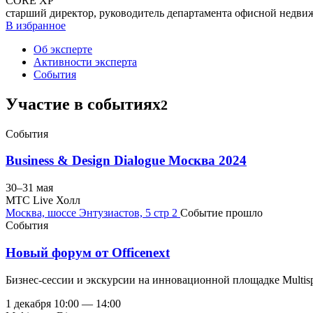
CORE XP
старший директор, руководитель департамента офисной недви
В избранное
Об эксперте
Активности эксперта
События
Участие в событиях
2
События
Business & Design Dialogue Москва 2024
30–31
мая
MTC Live Холл
Москва, шоссе Энтузиастов, 5 стр 2
Событие прошло
События
Новый форум от Officenext
Бизнес-сессии и экскурсии на инновационной площадке Multis
1
декабря
10:00 — 14:00