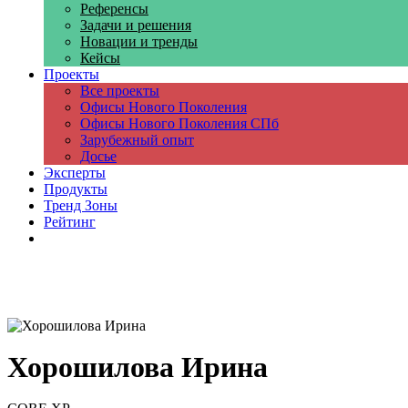
Референсы
Задачи и решения
Новации и тренды
Кейсы
Проекты
Все проекты
Офисы Нового Поколения
Офисы Нового Поколения СПб
Зарубежный опыт
Досье
Эксперты
Продукты
Тренд Зоны
Рейтинг
Компании
Хорошилова Ирина