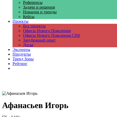
Референсы
Задачи и решения
Новации и тренды
Кейсы
Проекты
Все проекты
Офисы Нового Поколения
Офисы Нового Поколения СПб
Зарубежный опыт
Досье
Эксперты
Продукты
Тренд Зоны
Рейтинг
Компании
Афанасьев Игорь