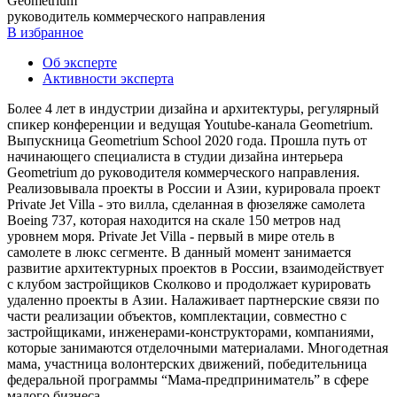
Geometrium
руководитель коммерческого направления
В избранное
Об эксперте
Активности эксперта
Более 4 лет в индустрии дизайна и архитектуры, регулярный
спикер конференции и ведущая Youtube-канала Geometrium.
Выпускница Geometrium School 2020 года. Прошла путь от
начинающего специалиста в студии дизайна интерьера
Geometrium до руководителя коммерческого направления.
Реализовывала проекты в России и Азии, курировала проект
Private Jet Villa - это вилла, сделанная в фюзеляже самолета
Boeing 737, которая находится на скале 150 метров над
уровнем моря. Private Jet Villa - первый в мире отель в
самолете в люкс сегменте. В данный момент занимается
развитие архитектурных проектов в России, взаимодействует
с клубом застройщиков Сколково и продолжает курировать
удаленно проекты в Азии. Налаживает партнерские связи по
части реализации объектов, комплектации, совместно с
застройщиками, инженерами-конструкторами, компаниями,
которые занимаются отделочными материалами. Многодетная
мама, участница волонтерских движений, победительница
федеральной программы “Мама-предприниматель” в сфере
малого бизнеса.