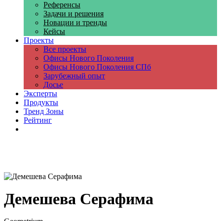
Референсы
Задачи и решения
Новации и тренды
Кейсы
Проекты
Все проекты
Офисы Нового Поколения
Офисы Нового Поколения СПб
Зарубежный опыт
Досье
Эксперты
Продукты
Тренд Зоны
Рейтинг
Компании
Демешева Серафима