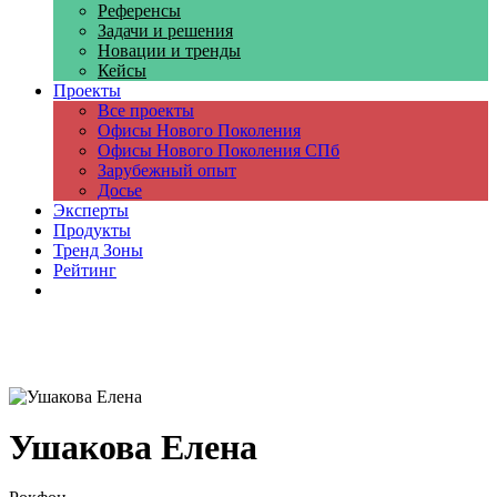
Референсы
Задачи и решения
Новации и тренды
Кейсы
Проекты
Все проекты
Офисы Нового Поколения
Офисы Нового Поколения СПб
Зарубежный опыт
Досье
Эксперты
Продукты
Тренд Зоны
Рейтинг
Компании
Ушакова Елена