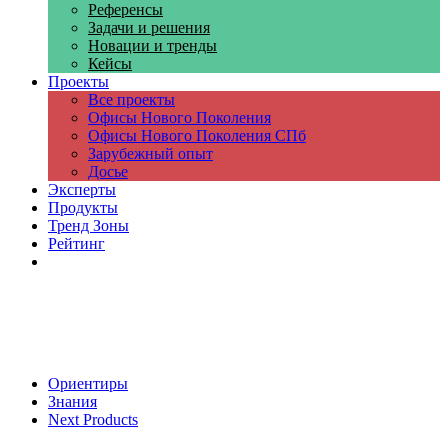
Референсы
Задачи и решения
Новации и тренды
Кейсы
Проекты
Все проекты
Офисы Нового Поколения
Офисы Нового Поколения СПб
Зарубежный опыт
Досье
Эксперты
Продукты
Тренд Зоны
Рейтинг
Компании
Ориентиры
Знания
Next Products