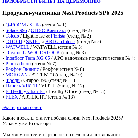
ПРИОБРЕСТИ БИЛЕТ НА ЦЕРЕМОНИЮ
Продукты-участники Next Products SPb 2025
•
Q-ROOM
/
Statio
(стенд № 1)
•
Solace 995
/
ОПУС-Контракт
(стенд № 2)
•
Toledo
/ Lighthouse &
Florista
(стенд № 2)
•
СТОЛП
/
SNUG
и
ABD architects
(стенд № 2)
•
WATWELL
/ WATWELL (стенд № 3)
•
Organoid
/
WOODSTOCK
(стенд № 3)
•
Interfloor Terra XG 05
/ АРС напольные покрытия (стенд № 4)
•
Plum
/
dobro
(стенд № 7)
•
Рокфон Эклипс
/ Рокфон (стенд № 8)
•
MORGAN
/ ATTENTO (cтенд № 10)
•
Фроди
/ Gruppo 396 (cтенд № 11)
•
Панель VIRTU
/ VIRTU (cтенд № 12)
•
FitHealthy Chair Fit
/ Healthy Office (cтенд № 13)
•
FLEX
/ ARTLIGHT (стенд № 13)
Экспертный совет
Какие проекты станут победителями Next Products 2025?
Узнаем уже 16 октября.
Мы ждем гостей и партнеров на вечерний нетворкинг с