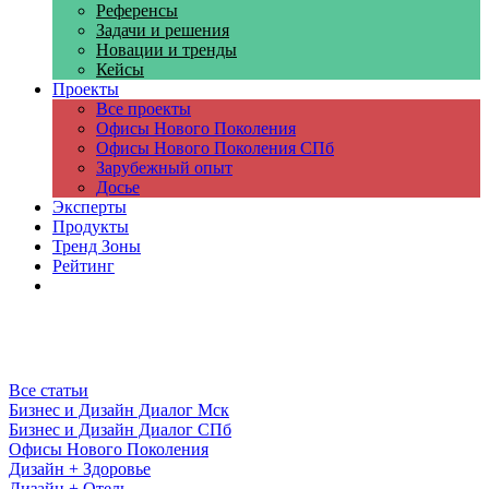
Референсы
Задачи и решения
Новации и тренды
Кейсы
Проекты
Все проекты
Офисы Нового Поколения
Офисы Нового Поколения СПб
Зарубежный опыт
Досье
Эксперты
Продукты
Тренд Зоны
Рейтинг
Компании
Все статьи
Бизнес и Дизайн Диалог Мск
Бизнес и Дизайн Диалог СПб
Офисы Нового Поколения
Дизайн + Здоровье
Дизайн + Отель