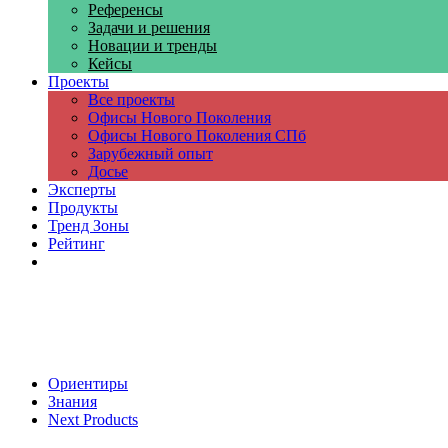
Референсы
Задачи и решения
Новации и тренды
Кейсы
Проекты
Все проекты
Офисы Нового Поколения
Офисы Нового Поколения СПб
Зарубежный опыт
Досье
Эксперты
Продукты
Тренд Зоны
Рейтинг
Компании
Ориентиры
Знания
Next Products