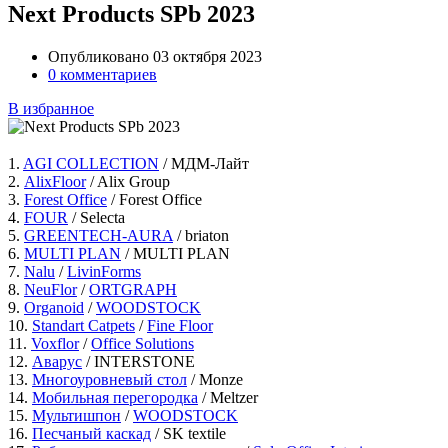
Next Products SPb 2023
Опубликовано 03 октября 2023
0 комментариев
В избранное
1.
AGI COLLECTION
/ МДМ-Лайт
2.
AlixFloor
/ Alix Group
3.
Forest Office
/ Forest Office
4.
FOUR
/ Selecta
5.
GREENTECH-AURA
/ briaton
6.
MULTI PLAN
/ MULTI PLAN
7.
Nalu
/
LivinForms
8.
NeuFlor
/
ORTGRAPH
9.
Organoid
/
WOODSTOCK
10.
Standart Catpets
/
Fine Floor
11.
Voxflor
/
Office Solutions
12.
Аварус
/ INTERSTONE
13.
Многоуровневый стол
/ Monze
14.
Мобильная перегородка
/ Meltzer
15.
Мультишпон
/
WOODSTOCK
16.
Песчаный каскад
/ SK textile