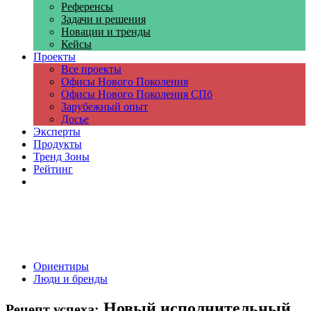
Референсы
Задачи и решения
Новации и тренды
Кейсы
Проекты
Все проекты
Офисы Нового Поколения
Офисы Нового Поколения СПб
Зарубежный опыт
Досье
Эксперты
Продукты
Тренд Зоны
Рейтинг
Компании
Ориентиры
Люди и бренды
Новый исполнительный
Рецепт успеха: