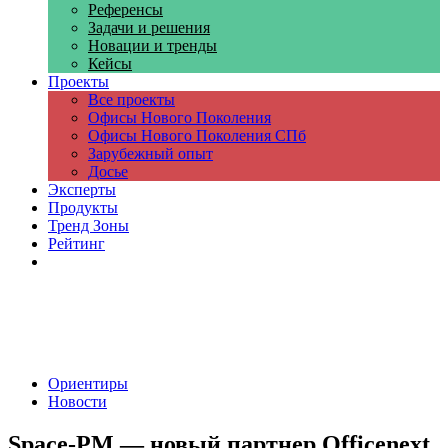
Референсы
Задачи и решения
Новации и тренды
Кейсы
Проекты
Все проекты
Офисы Нового Поколения
Офисы Нового Поколения СПб
Зарубежный опыт
Досье
Эксперты
Продукты
Тренд Зоны
Рейтинг
Компании
Ориентиры
Новости
Space-PM — новый партнер Officenext