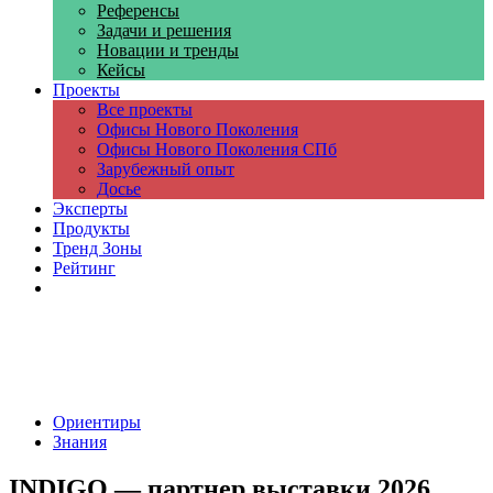
Референсы
Задачи и решения
Новации и тренды
Кейсы
Проекты
Все проекты
Офисы Нового Поколения
Офисы Нового Поколения СПб
Зарубежный опыт
Досье
Эксперты
Продукты
Тренд Зоны
Рейтинг
Компании
Ориентиры
Знания
INDIGO — партнер выставки 2026