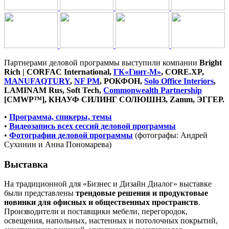
Партнерами деловой программы выступили компании
Bright
Rich | CORFAC International,
ГК
«
Гинт-М
»
, CORE.XP,
MANUFAQTURY
,
NF PM
, РОКФОН,
Solo Office Interiors
,
LAMINAM Rus, Soft Tech,
Commonwealth Partnership
[CMWP™], КНАУФ СИЛИНГ СОЛЮШНЗ, Zamm, ЭГГЕР.
•
Программа, спикеры, темы
•
Видеозапись всех сессий деловой программы
•
Фотографии деловой программы
(фотографы: Андрей
Сухинин и Анна Пономарева)
Выставка
На традиционной для «Бизнес и Дизайн Диалог» выставке
были представлены
трендовые решения и продуктовые
новинки для офисных и общественных пространств
.
Производители и поставщики мебели, перегородок,
освещения, напольных, настенных и потолочных покрытий,