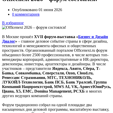
Опубликовано 01 июня 2026
0 комментариев
В избранное
В Москве прошёл
XVII форум-выставка «
Бизнес и Дизайн
Диалог
»
– главное деловое событие страны в сфере дизайна,
технологий и менеджмента офисных и общественных
пространств. Организованный порталом Officenext.ru форум
объединил более 2500 профессионалов, в числе которых топ-
менеджеры корпораций, административные и HR-директора,
девелоперы, инвесторы, архитекторы и дизайнеры. В числе
участников – представители
Яндекса, Авито, Сбера, Т-
Банка, Совкомбанка, Северстали, Ozon, Cloud.ru,
Ренессанс Страхования, МТС, ТЕХНОНИКОЛЬ,
ЛУКОЙЛ-Технологии, Банк ПСБ, Банк Уралсиб, Группа
Компаний Нацпроектстрой, MWS AI, VK, АрнестЮниРусь,
Циана, Х5, EMC, Domina Management, РСХБ
и многих
других ведущих компаний страны.
Форум традиционно собрал на одной площадке два
насыщенных дня деловой программы, масштабную выставку,