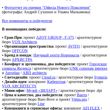
•
Фотоотчет по премии "Офисы Нового Поколения"
(фотографы: Андрей Сухинин и Ульяна Махкамова)
Все номинанты и победители
В номинациях победили:
• Гран-При
: проект
AZOT GROUP - F-375
/ архитектурное
бюро
VOX Architects
•
Организация пространства:
проект
AVITO
/ архитектурное
бюро
OFFCON
• Бренд и имидж
:
Научный центр Норникель
/ архитектурное
бюро
АРХИСТРА
• Комфорт и эргономика, два победителя
: проект
Городские
сервисы Яндекса
/ архитектурное бюро
UNK corporate interiors
и
Автобан
/
ABD architects
• Светодизайн
: проект
Cloud.ru
/ архитектурное бюро
Syntaxis
• Дизайн-идея
: коворкинг
Киберэтаж
/ архитектурное бюро
VOX ARCHITECTS
• Мини-офис
:
Музей «ЗИЛАРТ»
/ архитектурное бюро .dpt
• Цена и качество, два победителя
: проект
Ванта
/
архитектурное бюро Buro Bove и проект
Virtus.pro
/
архитектурное бюро
Line
• Коворкинги и сервисные офисы
: коворкинг
AFI FLEX
/