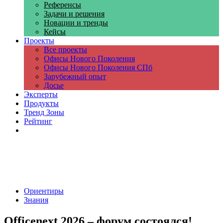
Референсы
Задачи и решения
Новации и тренды
Кейсы
Проекты
Все проекты
Офисы Нового Поколения
Офисы Нового Поколения СПб
Зарубежный опыт
Досье
Эксперты
Продукты
Тренд Зоны
Рейтинг
Компании
Ориентиры
Знания
Officenext 2026 – форум состоялся!