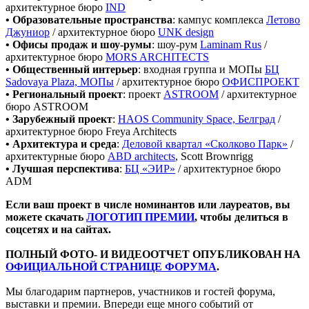
архитектурное бюро
IND
• Образовательные пространства
: кампус комплекса
Летово
Джуниор
/ архитектурное бюро
UNK design
• Офисы продаж и шоу-румы
: шоу-рум
Laminam Rus
/
архитектурное бюро
MORS ARCHITECTS
• Общественный интерьер
: входная группа и МОПы
БЦ
Sadovaya Plaza, МОПы
/ архитектурное бюро
ОФИСПРОЕКТ
• Региональный проект
: проект
ASTROOM
/ архитектурное
бюро ASTROOM
• Зарубежный проект
:
HAOS Community Space, Белград
/
архитектурное бюро Freya Architects
• Архитектура и среда
:
Деловой квартал «Сколково Парк»
/
архитектурные бюро
ABD architects
, Scott Brownrigg
• Лучшая перспектива
:
БЦ «ЭИР»
/ архитектурное бюро
ADM
Если ваш проект в числе номинантов или лауреатов, вы
можете скачать
ЛОГОТИП ПРЕМИИ
, чтобы делиться в
соцсетях и на сайтах.
ПОЛНЫЙ ФОТО- И ВИДЕООТЧЕТ ОПУБЛИКОВАН НА
ОФИЦИАЛЬНОЙ СТРАНИЦЕ ФОРУМА
.
Мы благодарим партнеров, участников и гостей форума,
выставки и премии. Впереди еще много событий от