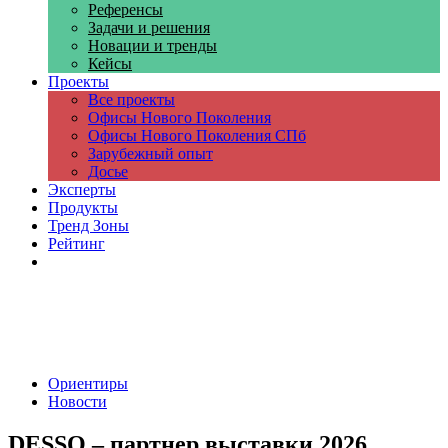
Референсы
Задачи и решения
Новации и тренды
Кейсы
Проекты
Все проекты
Офисы Нового Поколения
Офисы Нового Поколения СПб
Зарубежный опыт
Досье
Эксперты
Продукты
Тренд Зоны
Рейтинг
Компании
Ориентиры
Новости
DESSO – партнер выставки 2026