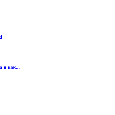
и
 и как...