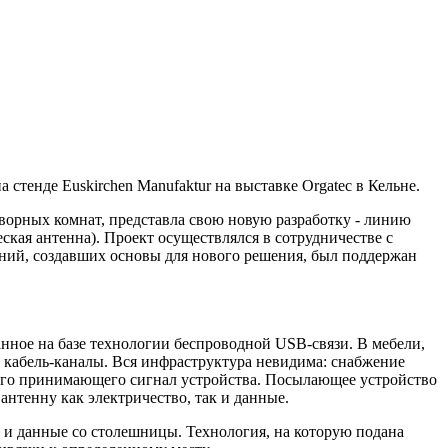
стенде Euskirchen Manufaktur на выставке Orgatec в Кельне.
оворных комнат, представла свою новую разработку - линию
еская антенна). Проект осуществлялся в сотрудничестве с
мпаний, создавших основы для нового решения, был поддержан
нное на базе технологии беспроводной USB-связи. В мебели,
и кабель-каналы. Вся инфраструктура невидима: снабжение
ого принимающего сигнал устройства. Посылающее устройство
 антенну как электричество, так и данные.
 и данные со столешницы. Технология, на которую подана