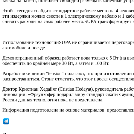
заявка на патент, позволяет свободно размещать конечные устр
Чтобы сегодня снабдить стандартное рабочее место на 4 челов
эти издержки можно свести к 1 электрическому кабелю и 1 ка
снизить расходы на само рабочее место.SUPA трансформирует н
Использование технологииSUPA не ограничивается переговорны
автомобиле и поезде.
Демонстрационный образец работает пока только с 5 Вт (на в
обеспечить по крайней мере 30 Вт, а затем и 100 Вт.
Разработчики линии "tension" полагают, что при изготовлении
распространиться. Стоит отметить, что этот проект осуществ
Доктор Кристиан Хедайят (Cristian Hedayat), руководитель рабо
инноваций: «Фраунхофер подарил миру стандарт сжатых аудио
России данная технология пока не представлена.
Информация подготовлена на основе материалов, предоставлен