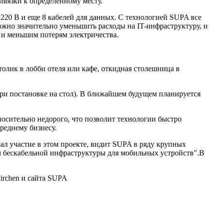
ривязки к определенному месту.
 220 В и еще 8 кабелей для данных. С технологией SUPA все
ожно значительно уменьшить расходы на IT-инфраструктуру, и
 и меньшим потерям электричества.
олик в лобби отеля или кафе, откидная столешница в
при постановке на стол). В ближайшем будущем планируется
носительно недорого, что позволит технологии быстро
реднему бизнесу.
имал участие в этом проекте, видит SUPA в ряду крупных
м бескабельной инфраструктуры для мобильных устройств".В
irchen и сайта SUPA