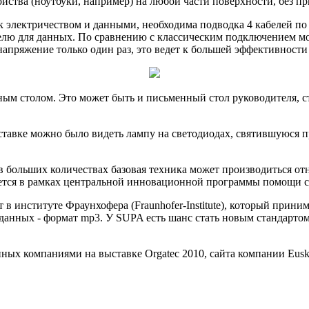
ойства (ноутбуки, например) на любой части поверхности, без п
ек электричеством и данными, необходима подводка 4 кабелей по
белю для данных. По сравнению с классическим подключением м
апряжение только один раз, это ведет к большей эффективности
м столом. Это может быть и письменный стол руководителя, ст
ыставке можно было видеть лампу на светодиодах, святившуюся 
 в больших количествах базовая техника может производиться от
ляется в рамках центральной инновационной программы помощи с
т в институте Фраунхофера (Fraunhofer-Institute), который прин
данных - формат mp3. У SUPA есть шанс стать новым стандарто
ных компаниями на выставке Orgatec 2010, сайта компании Eusk