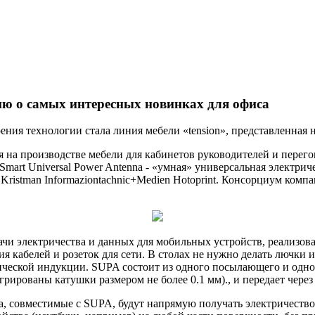
ию о самых интересных новинках для офиса
я технологии стала линия мебели «tension», представленная на 
я на производстве мебели для кабинетов руководителей и перег
Smart Universal Power Antenna - «умная» универсальная электрич
, Kristman Informaziontachnic+Medien Hotoprint. Консорциум ко
ачи электричества и данных для мобильных устройств, реализова
 кабелей и розеток для сети. В столах не нужно делать лючки 
ической индукции. SUPA состоит из одного посылающего и одн
грированы катушки размером не более 0.1 мм)., и передает через
а, совместимые с SUPA, будут напрямую получать электричество