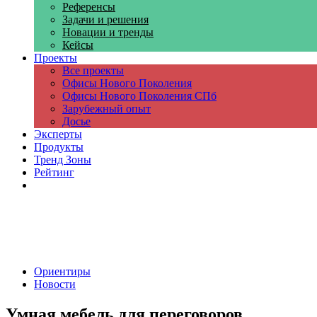
Референсы
Задачи и решения
Новации и тренды
Кейсы
Проекты
Все проекты
Офисы Нового Поколения
Офисы Нового Поколения СПб
Зарубежный опыт
Досье
Эксперты
Продукты
Тренд Зоны
Рейтинг
Компании
Ориентиры
Новости
Умная мебель для переговоров