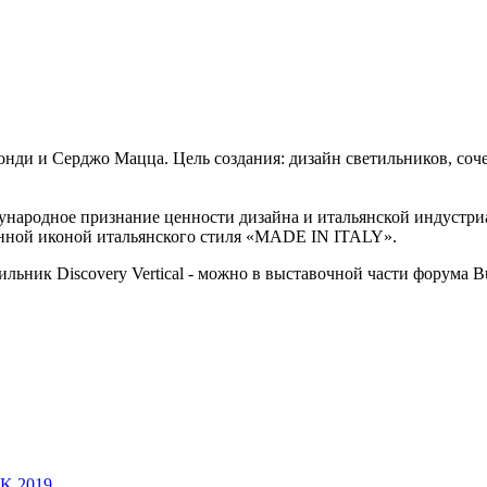
онди и Серджо Мацца. Цель создания: дизайн светильников, со
дународное признание ценности дизайна и итальянской индустри
нной иконой итальянского стиля «MADE IN ITALY».
ильник Discovery Vertical - можно в выставочной части форума B
SK 2019