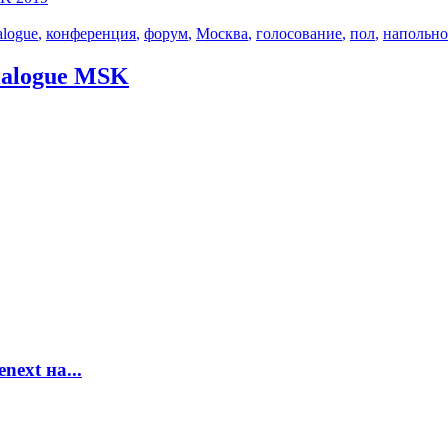
alogue
,
конференция
,
форум
,
Москва
,
голосование
,
пол
,
напольно
Dialogue MSK
ext на...