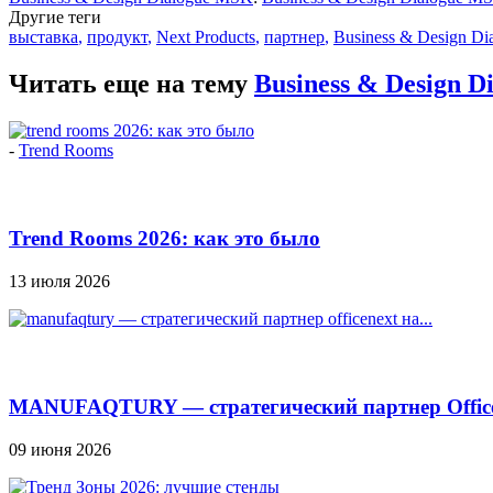
Другие теги
выставка
,
продукт
,
Next Products
,
партнер
,
Business & Design Di
Читать еще на тему
Business & Design 
-
Trend Rooms
Trend Rooms 2026: как это было
13 июля 2026
MANUFAQTURY — стратегический партнер Officen
09 июня 2026