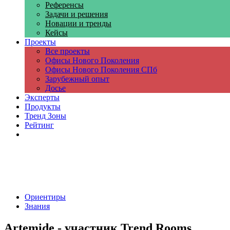
Референсы
Задачи и решения
Новации и тренды
Кейсы
Проекты
Все проекты
Офисы Нового Поколения
Офисы Нового Поколения СПб
Зарубежный опыт
Досье
Эксперты
Продукты
Тренд Зоны
Рейтинг
Компании
Ориентиры
Знания
Artemide - участник Trend Rooms