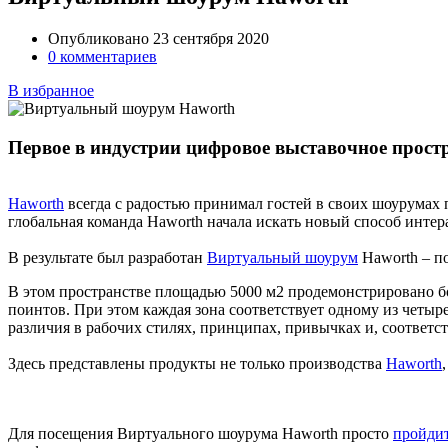
Опубликовано 23 сентября 2020
0 комментариев
В избранное
Первое в индустрии цифровое выставочное прост
Haworth
всегда с радостью принимал гостей в своих шоурумах
глобальная команда Haworth начала искать новый способ инте
В результате был разработан
Виртуальный шоурум
Haworth – п
В этом пространстве площадью 5000 м2 продемонстрировано бо
поинтов. При этом каждая зона соответствует одному из четыр
различия в рабочих стилях, принципах, привычках и, соответс
Здесь представлены продукты не только производства
Haworth
Для посещения Виртуального шоурума Haworth просто
пройдит