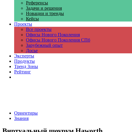
Референсы
Задачи и решения
Новации и тренды
Кейсы
Проекты
Все проекты
Офисы Нового Поколения
Офисы Нового Поколения СПб
Зарубежный опыт
Досье
Эксперты
Продукты
Тренд Зоны
Рейтинг
Компании
Ориентиры
Знания
Виртуальный шоурум Haworth