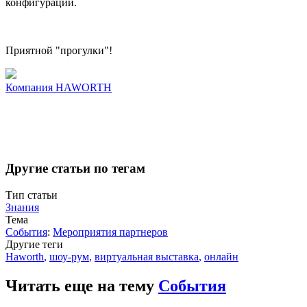
конфигурации.
Приятной "прогулки"!
Компания
HAWORTH
Другие статьи по тегам
Тип статьи
Знания
Тема
События
:
Мероприятия партнеров
Другие теги
Haworth
,
шоу-рум
,
виртуальная выставка
,
онлайн
Читать еще на тему
События