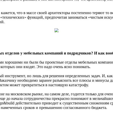
и, кажется, что в массе своей архитекторы постепенно теряют т
их «технических» функций, предпочитая заниматься «чистым иску
ий.
ных отделов у мебельных компаний и подрядчиков? И как вооб
ми хорошими ни были бы проектные отделы мебельных компаний 
 которых они входят. Это надо очень ясно понимать.
ый инструмент, но лишь для решения определенных задач. И, как
д. Заказчику необходимо заранее разъяснить все плюсы и минусы 
оектом может превратиться в настоящую катастрофу.
ие на московском рынке, на самом деле, годится только для оче
еще до начала сотрудничества прекрасно понимают в мельчайших 
ign&build действительно приводит к существенным снижениям ср
но намеченных сроков и превышению согласованного бюджета.