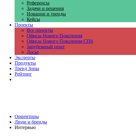
Референсы
Задачи и решения
Новации и тренды
Кейсы
Проекты
Все проекты
Офисы Нового Поколения
Офисы Нового Поколения СПб
Зарубежный опыт
Досье
Эксперты
Продукты
Тренд Зоны
Рейтинг
Компании
Ориентиры
Люди и бренды
Интервью