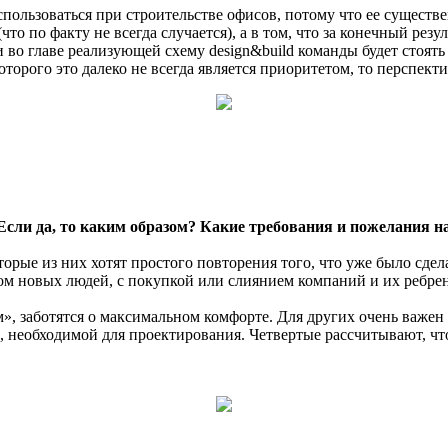
использоваться при строительстве офисов, потому что ее существе
о по факту не всегда случается), а в том, что за конечный резул
о главе реализующей схему design&build команды будет стоять а
торого это далеко не всегда является приоритетом, то перспект
Если да, то каким образом? Какие требования и пожелания н
рые из них хотят простого повторения того, что уже было сдел
ом новых людей, с покупкой или слиянием компаний и их ребре
м», заботятся о максимальном комфорте. Для других очень важен
необходимой для проектирования. Четвертые рассчитывают, что 