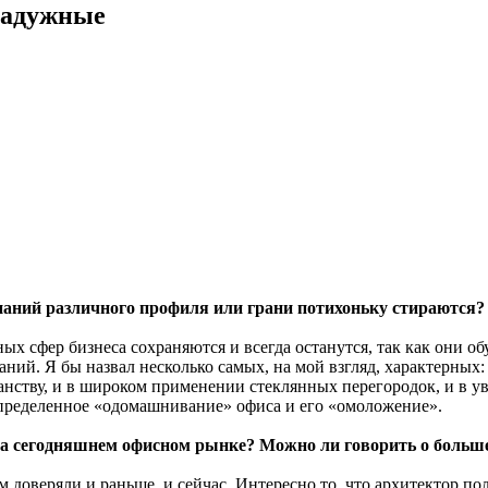
радужные
паний различного профиля или грани потихоньку стираются?
х сфер бизнеса сохраняются и всегда останутся, так как они о
ний. Я бы назвал несколько самых, на мой взгляд, характерных:
анству, и в широком применении стеклянных перегородок, и в 
 определенное «одомашнивание» офиса и его «омоложение».
 на сегодняшнем офисном рынке? Можно ли говорить о больш
ам доверяли и раньше, и сейчас. Интересно то, что архитектор п