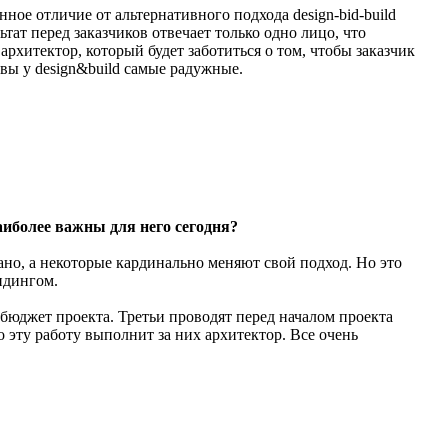
нное отличие от альтернативного подхода design-bid-build
ьтат перед заказчиков отвечает только одно лицо, что
рхитектор, который будет заботиться о том, чтобы заказчик
ивы у design&build самые радужные.
аиболее важны для него сегодня?
ано, а некоторые кардинально меняют свой подход. Но это
ндингом.
 бюджет проекта. Третьи проводят перед началом проекта
эту работу выполнит за них архитектор. Все очень