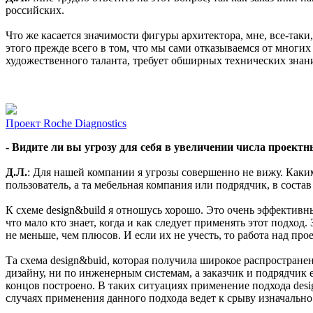
российских.
Что же касается значимости фигуры архитектора, мне, все-так
этого прежде всего в том, что мы сами отказываемся от мног
художественного таланта, требует обширных технических знан
Проект
Roche Diagnostics
- Видите ли вы угрозу для себя в увеличении числа проект
Д.Л.
: Для нашей компании я угрозы совершенно не вижу. Каки
пользователь, а та мебельная компания или подрядчик, в состав
К схеме design&build я отношусь хорошо. Это очень эффективн
что мало кто знает, когда и как следует применять этот подхо
не меньше, чем плюсов. И если их не учесть, то работа над пр
Та схема design&buid, которая получила широкое распространен
дизайну, ни по инженерным системам, а заказчик и подрядчик 
концов построено. В таких ситуациях применение подхода des
случаях применения данного подхода ведет к срыву изначаль