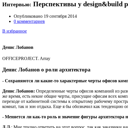
Перспективы у design&build 
Интервью:
Опубликовано 19 сентября 2014
0 комментариев
В избранное
Денис Лобанов
OFFICEPROJECT
. Array
Денис Лобанов о роли архитектора
- Сохраняются ли какие-то характерные черты офисов ком
Денис Лобанов:
Определенные черты офисов компаний из разны
же время, есть некие общие черты, присущие офисам всех компа
переходе от кабинетной системы к открытому рабочему простр
комнат, так и зон отдыха. Еще я бы обозначил как тенденцию
- Меняется ли как-то роль и значение фигуры архитектора
Д.Л.
: Мне трудно ответить на этот вопрос, так как заказчики н