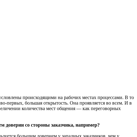
бусловлены происходящими на рабочих местах процессами. В то
 во-первых, большая открытость. Она проявляется во всем. И в
увеличении количества мест общения — как переговорных
ем доверии со стороны заказчика, например?
ользуется большим доверием у западных заказчиков, чем у