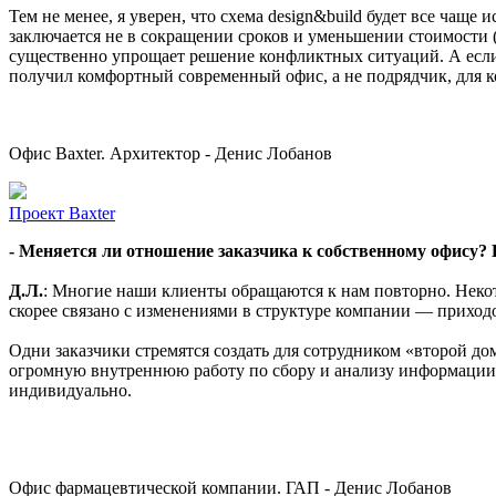
Тем не менее, я уверен, что схема design&build будет все чаще 
заключается не в сокращении сроков и уменьшении стоимости (чт
существенно упрощает решение конфликтных ситуаций. А если в
получил комфортный современный офис, а не подрядчик, для ко
Офис Baxter. Архитектор - Денис Лобанов
Проект
Baxter
- Меняется ли отношение заказчика к собственному офису? 
Д.Л.
: Многие наши клиенты обращаются к нам повторно. Некото
скорее связано с изменениями в структуре компании — приход
Одни заказчики стремятся создать для сотрудником «второй до
огромную внутреннюю работу по сбору и анализу информации, 
индивидуально.
Офис фармацевтической компании. ГАП - Денис Лобанов