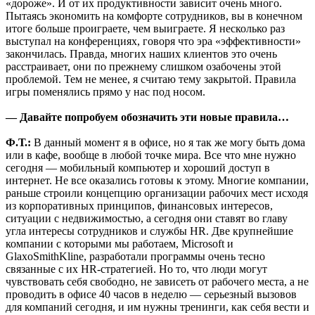
«дороже». И от их продуктивности зависит очень много.
Пытаясь экономить на комфорте сотрудников, вы в конечном
итоге больше проиграете, чем выиграете. Я несколько раз
выступал на конференциях, говоря что эра «эффективности»
закончилась. Правда, многих наших клиентов это очень
расстраивает, они по прежнему слишком озабочены этой
проблемой. Тем не менее, я считаю тему закрытой. Правила
игры поменялись прямо у нас под носом.
— Давайте попробуем обозначить эти новые правила…
Ф.Т.:
В данный момент я в офисе, но я так же могу быть дома
или в кафе, вообще в любой точке мира. Все что мне нужно
сегодня — мобильный компьютер и хороший доступ в
интернет. Не все оказались готовы к этому. Многие компании,
раньше строили концепцию организации рабочих мест исходя
из корпоративных принципов, финансовых интересов,
ситуации с недвижимостью, а сегодня они ставят во главу
угла интересы сотрудников и службы HR. Две крупнейшие
компании с которыми мы работаем, Microsoft и
GlaxoSmithKline, разработали программы очень тесно
связанные с их HR-стратегией. Но то, что люди могут
чувствовать себя свободно, не зависеть от рабочего места, а не
проводить в офисе 40 часов в неделю — серьезный вызовов
для компаний сегодня, и им нужны тренинги, как себя вести и