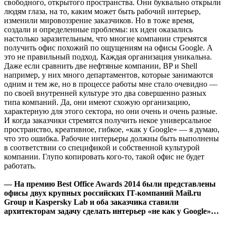
свободного, открытого пространства. Они буквально открыли
людям глаза, на то, каким может быть рабочий интерьер,
изменили мировоззрение заказчиков. Но в тоже время,
создали и определенные проблемы: их идеи оказались
настолько заразительным, что многие компании стремятся
получить офис похожий по ощущениям на офисы Google. А
это не правильный подход. Каждая организация уникальна.
Даже если сравнить две нефтяные компании, BP и Shell
например, у них много департаментов, которые занимаются
одним и тем же, но в процессе работы мне стало очевидно —
по своей внутренней культуре это два совершенно разных
типа компаний. Да, они имеют схожую организацию,
характерную для этого сектора, но они очень и очень разные.
И когда заказчики стремятся получить некое универсальное
пространство, креативное, гибкое, «как у Google» — я думаю,
что это ошибка. Рабочие интерьеры должны быть выполнены
в соответствии со спецификой и собственной культурой
компании. Глупо копировать кого-то, такой офис не будет
работать.
— На премию
Best Office Awards 2014
были представлены
офисы двух крупных российских IT-компаний Mail.ru
Group и Kaspersky Lab и оба заказчика ставили
архитекторам задачу сделать интерьер «не как у
Google»…