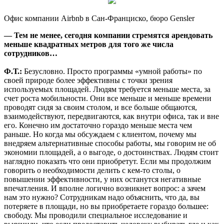
Офис компании Airbnb в Сан-Франциско, бюро Gensler
— Тем не менее, сегодня компании стремятся арендовать
меньше квадратных метров для того же числа
сотрудников…
Ф.Т.:
Безусловно. Просто программы «умной работы» по
своей природе более эффективны с точки зрения
используемых площадей. Людям требуется меньше места, за
счет роста мобильности. Они все меньше и меньше времени
проводят сидя за своим столом, и все больше общаются,
взаимодействуют, передвигаются, как внутри офиса, так и вне
его. Конечно им достаточно гораздо меньше места чем
раньше. Но когда мы обсуждаем с клиентом, почему мы
внедряем альтернативные способы работы, мы говорим не об
экономии площадей, а о выгоде, о достоинствах. Людям стоит
наглядно показать что они приобретут. Если мы продолжим
говорить о необходимости делить с кем-то столы, о
повышении эффективности, у них останутся негативные
впечатления. И вполне логично возникнет вопрос: а зачем
нам это нужно? Сотрудникам надо объяснить, что да, вы
потеряете в площади, но вы приобретаете гораздо большее:
свободу. Мы проводили специальное исследование и