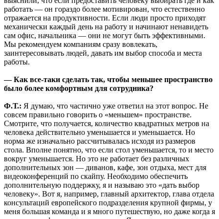
выяснили, что если предоставить человеку выбирать где и как
работать — он гораздо более мотивирован, что естественно
отражается на продуктивности. Если люди просто приходят
механически каждый день на работу и начинают ненавидеть
сам офис, начальника — они не могут быть эффективными.
Мы рекомендуем компаниям сразу вовлекать,
заинтересовывать людей, давать им выбор способа и места
работы.
— Как все-таки сделать так, чтобы меньшее пространство
было более комфортным для сотрудника?
Ф.Т.:
Я думаю, что частично уже ответил на этот вопрос. Не
совсем правильно говорить о «меньшем» пространстве.
Смотрите, что получается, количество квадратных метров на
человека действительно уменьшается и уменьшается. Но
норма же изначально рассчитывалась исходя из размеров
стола. Вполне понятно, что если стол уменьшается, то и место
вокруг уменьшается. Но это не работает без различных
дополнительных зон — диванов, кафе, зон отдыха, мест для
видеоконференций по скайпу. Необходимо обеспечить
дополнительную поддержку, я и называю это «дать выбор
человеку». Вот я, например, главный архитектор, глава отдела
консультаций европейского подразделения крупной фирмы, у
меня большая команда и я много путешествую, но даже когда я