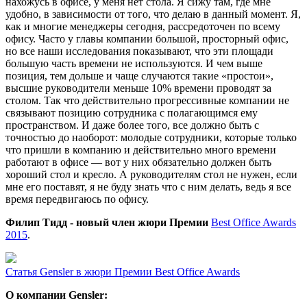
нахожусь в офисе, у меня нет стола. Я сижу там, где мне
удобно, в зависимости от того, что делаю в данный момент. Я,
как и многие менеджеры сегодня, рассредоточен по всему
офису. Часто у главы компании большой, просторный офис,
но все наши исследования показывают, что эти площади
большую часть времени не используются. И чем выше
позиция, тем дольше и чаще случаются такие «простои»,
высшие руководители меньше 10% времени проводят за
столом. Так что действительно прогрессивные компании не
связывают позицию сотрудника с полагающимся ему
пространством. И даже более того, все должно быть с
точностью до наоборот: молодые сотрудники, которые только
что пришли в компанию и действительно много времени
работают в офисе — вот у них обязательно должен быть
хороший стол и кресло. А руководителям стол не нужен, если
мне его поставят, я не буду знать что с ним делать, ведь я все
время передвигаюсь по офису.
Филип Тидд -
новый член жюри Премии
Best Office Awards
2015
.
Статья
Gensler в жюри Премии Best Office Awards
О компании Gensler: