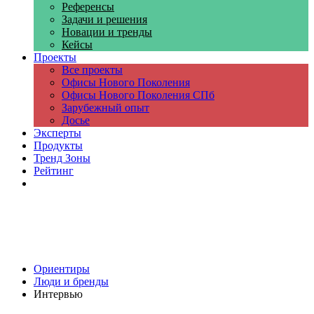
Референсы
Задачи и решения
Новации и тренды
Кейсы
Проекты
Все проекты
Офисы Нового Поколения
Офисы Нового Поколения СПб
Зарубежный опыт
Досье
Эксперты
Продукты
Тренд Зоны
Рейтинг
Компании
Ориентиры
Люди и бренды
Интервью