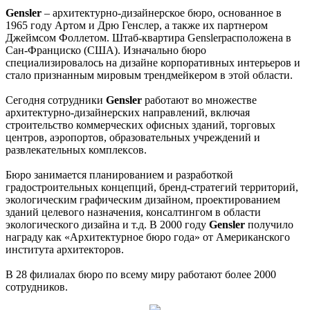
Gensler
– архитектурно-дизайнерское бюро, основанное в
1965 году Артом и Дрю Генслер, а также их партнером
Джеймсом Фоллетом. Штаб-квартира Genslerрасположена в
Сан-Франциско (США). Изначально бюро
специализировалось на дизайне корпоративных интерьеров и
стало признанным мировым трендмейкером в этой области.
Сегодня сотрудники
Gensler
работают во множестве
архитектурно-дизайнерских направлений, включая
строительство коммерческих офисных зданий, торговых
центров, аэропортов, образовательных учреждений и
развлекательных комплексов.
Бюро занимается планированием и разработкой
градостроительных концепций, бренд-стратегий территорий,
экологическим графическим дизайном, проектированием
зданий целевого назначения, консалтингом в области
экологического дизайна и т.д. В 2000 году
Gensler
получило
награду как «Архитектурное бюро года» от Американского
института архитекторов.
В 28 филиалах бюро по всему миру работают более 2000
сотрудников.