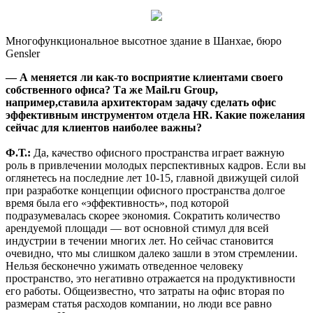
Многофункциональное высотное здание в Шанхае, бюро
Gensler
— А меняется ли как-то восприятие клиентами своего
собственного офиса? Та же Mail.ru Group,
например,ставила архитекторам задачу сделать офис
эффективным инструментом отдела HR. Какие пожелания
сейчас для клиентов наиболее важны?
Ф.Т.:
Да, качество офисного пространства играет важную
роль в привлечении молодых перспективных кадров. Если вы
оглянетесь на последние лет 10-15, главной движущей силой
при разработке концепции офисного пространства долгое
время была его «эффективность», под которой
подразумевалась скорее экономия. Сократить количество
арендуемой площади — вот основной стимул для всей
индустрии в течении многих лет. Но сейчас становится
очевидно, что мы слишком далеко зашли в этом стремлении.
Нельзя бесконечно ужимать отведенное человеку
пространство, это негативно отражается на продуктивности
его работы. Общеизвестно, что затраты на офис вторая по
размерам статья расходов компании, но люди все равно