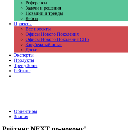
Референсы
Задачи и решения
Новации и тренды
Кейсы
Проекты
Все проекты
Офисы Нового Поколения
Офисы Нового Поколения СПб
Зарубежный опыт
Досье
Эксперты
Продукты
Тренд Зоны
Рейтинг
Компании
Ориентиры
Знания
Рейтинг NEXT по-новому!