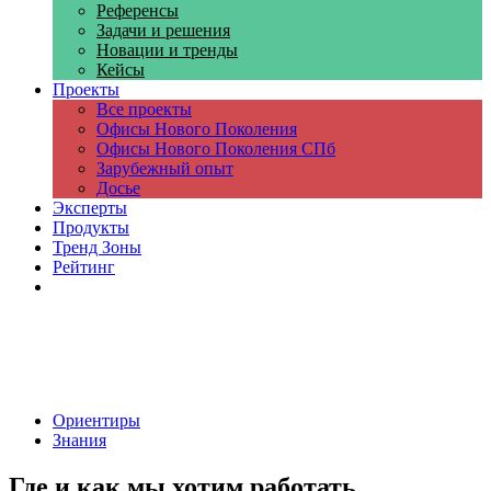
Референсы
Задачи и решения
Новации и тренды
Кейсы
Проекты
Все проекты
Офисы Нового Поколения
Офисы Нового Поколения СПб
Зарубежный опыт
Досье
Эксперты
Продукты
Тренд Зоны
Рейтинг
Компании
Ориентиры
Знания
Где и как мы хотим работать