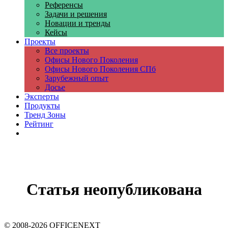
Референсы
Задачи и решения
Новации и тренды
Кейсы
Проекты
Все проекты
Офисы Нового Поколения
Офисы Нового Поколения СПб
Зарубежный опыт
Досье
Эксперты
Продукты
Тренд Зоны
Рейтинг
Компании
Статья неопубликована
© 2008-2026 OFFICENEXT