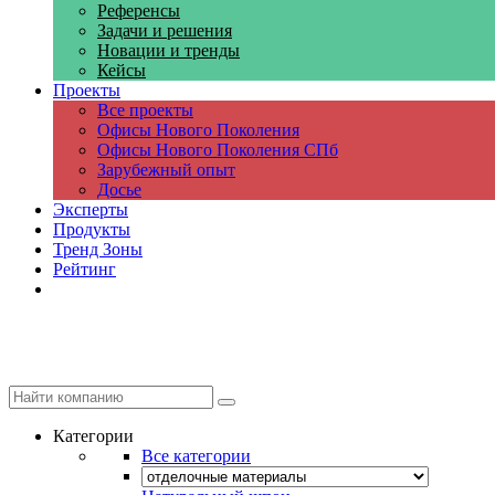
Референсы
Задачи и решения
Новации и тренды
Кейсы
Проекты
Все проекты
Офисы Нового Поколения
Офисы Нового Поколения СПб
Зарубежный опыт
Досье
Эксперты
Продукты
Тренд Зоны
Рейтинг
Компании
Категории
Все категории