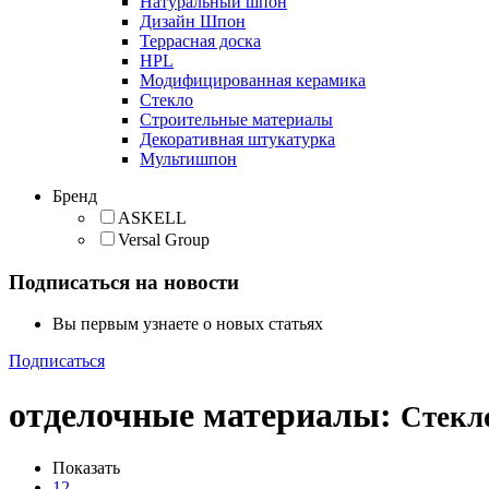
Натуральный шпон
Дизайн Шпон
Террасная доска
HPL
Модифицированная керамика
Стекло
Строительные материалы
Декоративная штукатурка
Мультишпон
Бренд
ASKELL
Versal Group
Подписаться на новости
Вы первым узнаете о новых статьях
Подписаться
отделочные материалы
:
Стекл
Показать
12