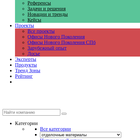
Референсы
Задачи и решения
Новации и тренды
Кейсы
Проекты
Все проекты
Офисы Нового Поколения
Офисы Нового Поколения СПб
Зарубежный опыт
Досье
Эксперты
Продукты
Тренд Зоны
Рейтинг
Компании
Категории
Все категории