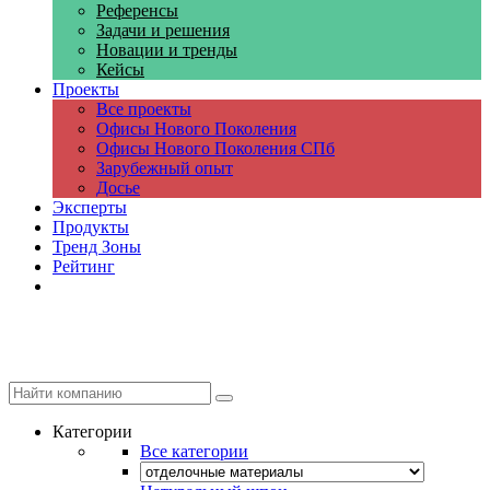
Референсы
Задачи и решения
Новации и тренды
Кейсы
Проекты
Все проекты
Офисы Нового Поколения
Офисы Нового Поколения СПб
Зарубежный опыт
Досье
Эксперты
Продукты
Тренд Зоны
Рейтинг
Компании
Категории
Все категории