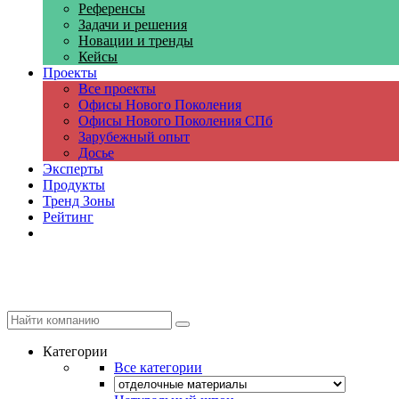
Референсы
Задачи и решения
Новации и тренды
Кейсы
Проекты
Все проекты
Офисы Нового Поколения
Офисы Нового Поколения СПб
Зарубежный опыт
Досье
Эксперты
Продукты
Тренд Зоны
Рейтинг
Компании
Категории
Все категории