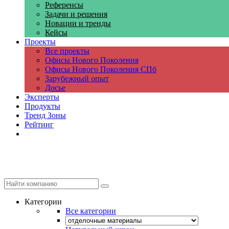
Референсы
Задачи и решения
Новации и тренды
Кейсы
Проекты
Все проекты
Офисы Нового Поколения
Офисы Нового Поколения СПб
Зарубежный опыт
Досье
Эксперты
Продукты
Тренд Зоны
Рейтинг
Компании
Категории
Все категории